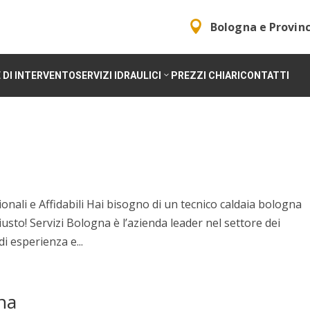

Bologna e Provinc
 DI INTERVENTO
SERVIZI IDRAULICI
PREZZI CHIARI
CONTATTI
onali e Affidabili Hai bisogno di un tecnico caldaia bologna
iusto! Servizi Bologna è l’azienda leader nel settore dei
i esperienza e...
na