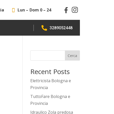

ia
Lun – Dom 0 – 24



3289052448
Cerca
Recent Posts
Elettricista Bologna e
Provincia
TuttoFare Bologna e
Provincia
Idraulico Zola predosa