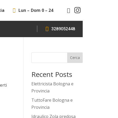

cia

Lun – Dom 0 – 24


3289052448
Cerca
Recent Posts
Elettricista Bologna e
erti
Provincia
TuttoFare Bologna e
Provincia
Idraulico Zola predosa