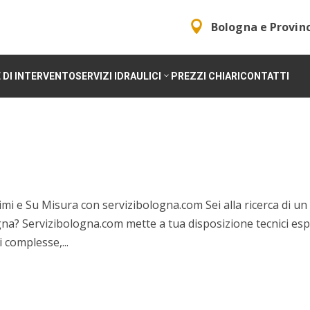

Bologna e Provin
 DI INTERVENTO
SERVIZI IDRAULICI
PREZZI CHIARI
CONTATTI
imi e Su Misura con servizibologna.com Sei alla ricerca di un
ogna? Servizibologna.com mette a tua disposizione tecnici esp
i complesse,...