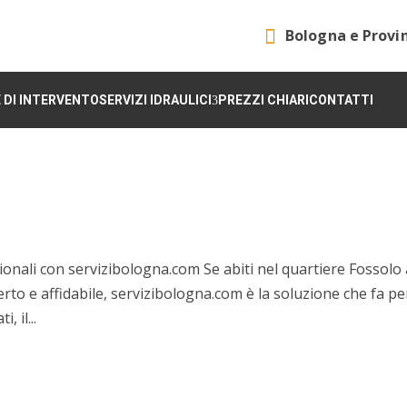

Bologna e Provi
 DI INTERVENTO
SERVIZI IDRAULICI
PREZZI CHIARI
CONTATTI
ionali con servizibologna.com Se abiti nel quartiere Fossolo
rto e affidabile, servizibologna.com è la soluzione che fa per
, il...