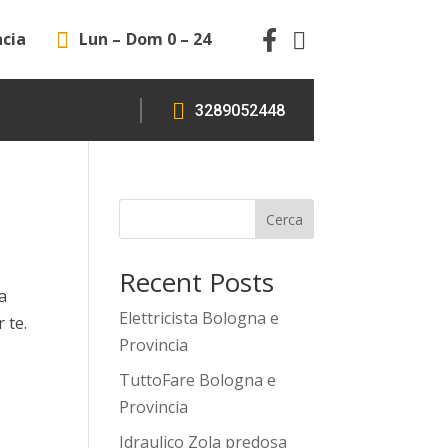
ncia
Lun – Dom 0 – 24




3289052448
Cerca
Recent Posts
 a
Elettricista Bologna e
 te.
Provincia
TuttoFare Bologna e
Provincia
Idraulico Zola predosa