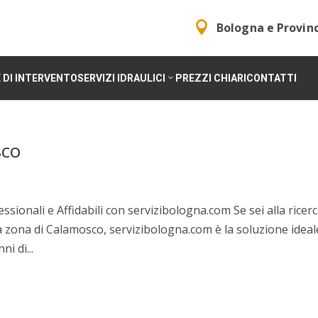

Bologna e Provin
 DI INTERVENTO
SERVIZI IDRAULICI
PREZZI CHIARI
CONTATTI
sco
sionali e Affidabili con servizibologna.com Se sei alla ricerc
la zona di Calamosco, servizibologna.com è la soluzione ideal
i di...