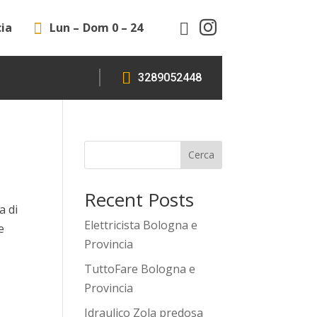

cia

Lun – Dom 0 – 24


3289052448
Cerca
Recent Posts
a di
Elettricista Bologna e
e
Provincia
TuttoFare Bologna e
Provincia
Idraulico Zola predosa