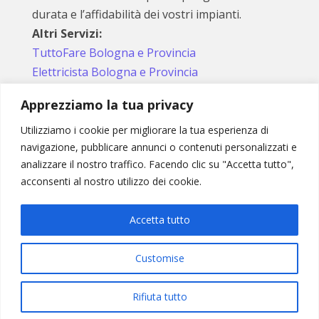
durata e l’affidabilità dei vostri impianti.
Altri Servizi:
TuttoFare Bologna e Provincia
Elettricista Bologna e Provincia
Apprezziamo la tua privacy
Utilizziamo i cookie per migliorare la tua esperienza di
Seguici sui social
navigazione, pubblicare annunci o contenuti personalizzati e
analizzare il nostro traffico. Facendo clic su "Accetta tutto",
acconsenti al nostro utilizzo dei cookie.
Accetta tutto
Copyright © 2026. All Rights Reserved.
Customise
Idraulico di fiducia per Bologna e provincia
Rifiuta tutto